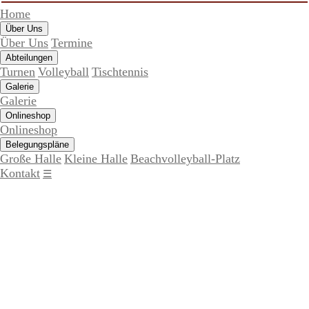
Home
Über Uns
Über Uns
Termine
Abteilungen
Turnen
Volleyball
Tischtennis
Galerie
Galerie
Onlineshop
Onlineshop
Belegungspläne
Große Halle
Kleine Halle
Beachvolleyball-Platz
Kontakt
☰